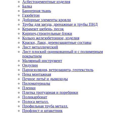
Асбестоцементные изделия
Балка
Баннерная ткань
Газобетон
Доборные элементы кровли
Трубы для заезда, дренажные и трубы ПНД
Керамзит щебень, песок
Кирпич,строительные блоки
Кольцо железобетонное, изделия
Краски, Лаки, деревозащитные составы
Лист металлический
Лист плоский оцинкованный и с полимерным
покрытием
Малярный инструмент
Ондулин
Пароизоляция, ветрозащита, геотекстиль
Пена монтажная
Печное литьё и дымоходы
Пиломатериалы
Пленки
Плитка тротуарная и поребрики
Поликарбонат
Полоса металл.
Профильная труба металл.
Профлист и штакетник