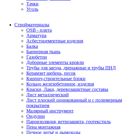
Тачки
Уголь
Стройматериалы
OSB - плита
Арматура
Асбестоцементные изделия
Балка
Баннерная ткань
Газобетон
Доборные элементы кровли
Трубы для заезда, дренажные и трубы ПНД
Керамзит щебень, песок
Кирпич,строительные блоки
Кольцо железобетонное, изделия
Краски, Лаки, деревозащитные составы
Лист металлический
Лист плоский оцинкованный и с полимерным
покрытием
Малярный инструмент
Ондулин
Пароизоляция, ветрозащита, геотекстиль
Пена монтажная
Печное литьё и дымоходы