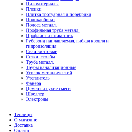
Пиломатериалы
Пленки
Плитка тротуарная и поребрики
Поликарбонат
Полоса металл.
Профильная труба металл.
Профлист и штакетник
Рубероид наплавляемая, гибкая кровля и
гидроизоляция
Сваи винтовые
Сетки, столбы
Труба металл.
Трубы канализационные
Уголок металлический
Утеплитель
Фанера
Цемент и сухие смеси
Швеллер
Электроды
Теплицы
О магазине
Доставка
Оплата