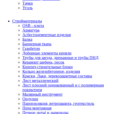
Тачки
Уголь
Стройматериалы
OSB - плита
Арматура
Асбестоцементные изделия
Балка
Баннерная ткань
Газобетон
Доборные элементы кровли
Трубы для заезда, дренажные и трубы ПНД
Керамзит щебень, песок
Кирпич,строительные блоки
Кольцо железобетонное, изделия
Краски, Лаки, деревозащитные составы
Лист металлический
Лист плоский оцинкованный и с полимерным
покрытием
Малярный инструмент
Ондулин
Пароизоляция, ветрозащита, геотекстиль
Пена монтажная
Печное литьё и дымоходы