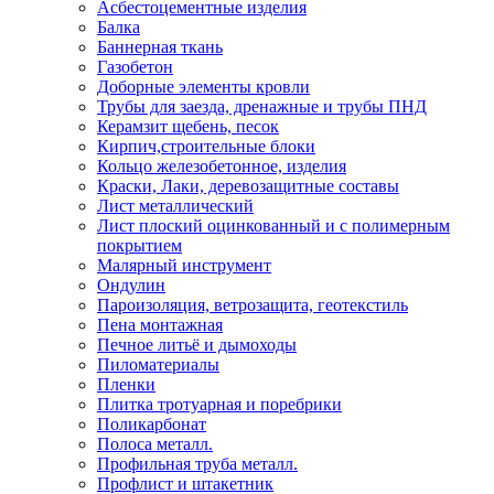
Асбестоцементные изделия
Балка
Баннерная ткань
Газобетон
Доборные элементы кровли
Трубы для заезда, дренажные и трубы ПНД
Керамзит щебень, песок
Кирпич,строительные блоки
Кольцо железобетонное, изделия
Краски, Лаки, деревозащитные составы
Лист металлический
Лист плоский оцинкованный и с полимерным
покрытием
Малярный инструмент
Ондулин
Пароизоляция, ветрозащита, геотекстиль
Пена монтажная
Печное литьё и дымоходы
Пиломатериалы
Пленки
Плитка тротуарная и поребрики
Поликарбонат
Полоса металл.
Профильная труба металл.
Профлист и штакетник