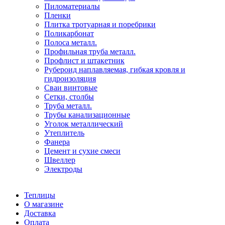
Пиломатериалы
Пленки
Плитка тротуарная и поребрики
Поликарбонат
Полоса металл.
Профильная труба металл.
Профлист и штакетник
Рубероид наплавляемая, гибкая кровля и
гидроизоляция
Сваи винтовые
Сетки, столбы
Труба металл.
Трубы канализационные
Уголок металлический
Утеплитель
Фанера
Цемент и сухие смеси
Швеллер
Электроды
Теплицы
О магазине
Доставка
Оплата