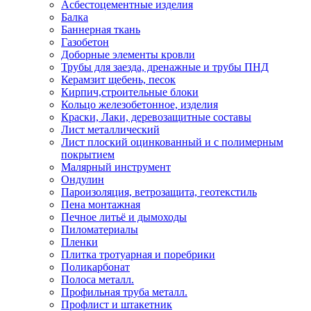
Асбестоцементные изделия
Балка
Баннерная ткань
Газобетон
Доборные элементы кровли
Трубы для заезда, дренажные и трубы ПНД
Керамзит щебень, песок
Кирпич,строительные блоки
Кольцо железобетонное, изделия
Краски, Лаки, деревозащитные составы
Лист металлический
Лист плоский оцинкованный и с полимерным
покрытием
Малярный инструмент
Ондулин
Пароизоляция, ветрозащита, геотекстиль
Пена монтажная
Печное литьё и дымоходы
Пиломатериалы
Пленки
Плитка тротуарная и поребрики
Поликарбонат
Полоса металл.
Профильная труба металл.
Профлист и штакетник