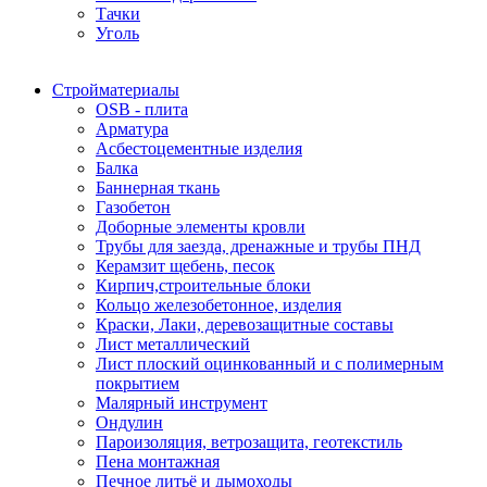
Тачки
Уголь
Стройматериалы
OSB - плита
Арматура
Асбестоцементные изделия
Балка
Баннерная ткань
Газобетон
Доборные элементы кровли
Трубы для заезда, дренажные и трубы ПНД
Керамзит щебень, песок
Кирпич,строительные блоки
Кольцо железобетонное, изделия
Краски, Лаки, деревозащитные составы
Лист металлический
Лист плоский оцинкованный и с полимерным
покрытием
Малярный инструмент
Ондулин
Пароизоляция, ветрозащита, геотекстиль
Пена монтажная
Печное литьё и дымоходы