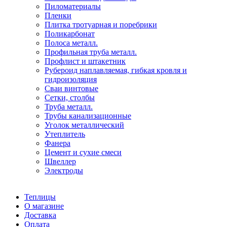
Пиломатериалы
Пленки
Плитка тротуарная и поребрики
Поликарбонат
Полоса металл.
Профильная труба металл.
Профлист и штакетник
Рубероид наплавляемая, гибкая кровля и
гидроизоляция
Сваи винтовые
Сетки, столбы
Труба металл.
Трубы канализационные
Уголок металлический
Утеплитель
Фанера
Цемент и сухие смеси
Швеллер
Электроды
Теплицы
О магазине
Доставка
Оплата