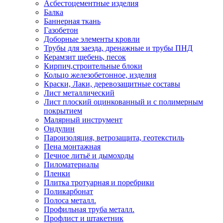
Асбестоцементные изделия
Балка
Баннерная ткань
Газобетон
Доборные элементы кровли
Трубы для заезда, дренажные и трубы ПНД
Керамзит щебень, песок
Кирпич,строительные блоки
Кольцо железобетонное, изделия
Краски, Лаки, деревозащитные составы
Лист металлический
Лист плоский оцинкованный и с полимерным
покрытием
Малярный инструмент
Ондулин
Пароизоляция, ветрозащита, геотекстиль
Пена монтажная
Печное литьё и дымоходы
Пиломатериалы
Пленки
Плитка тротуарная и поребрики
Поликарбонат
Полоса металл.
Профильная труба металл.
Профлист и штакетник