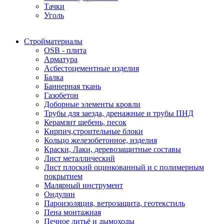
Тачки
Уголь
Стройматериалы
OSB - плита
Арматура
Асбестоцементные изделия
Балка
Баннерная ткань
Газобетон
Доборные элементы кровли
Трубы для заезда, дренажные и трубы ПНД
Керамзит щебень, песок
Кирпич,строительные блоки
Кольцо железобетонное, изделия
Краски, Лаки, деревозащитные составы
Лист металлический
Лист плоский оцинкованный и с полимерным
покрытием
Малярный инструмент
Ондулин
Пароизоляция, ветрозащита, геотекстиль
Пена монтажная
Печное литьё и дымоходы