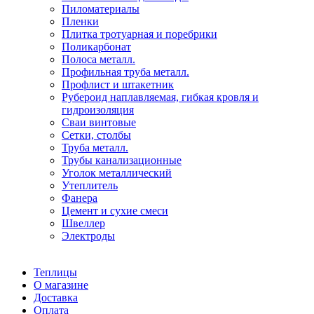
Пиломатериалы
Пленки
Плитка тротуарная и поребрики
Поликарбонат
Полоса металл.
Профильная труба металл.
Профлист и штакетник
Рубероид наплавляемая, гибкая кровля и
гидроизоляция
Сваи винтовые
Сетки, столбы
Труба металл.
Трубы канализационные
Уголок металлический
Утеплитель
Фанера
Цемент и сухие смеси
Швеллер
Электроды
Теплицы
О магазине
Доставка
Оплата