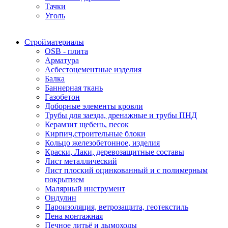
Тачки
Уголь
Стройматериалы
OSB - плита
Арматура
Асбестоцементные изделия
Балка
Баннерная ткань
Газобетон
Доборные элементы кровли
Трубы для заезда, дренажные и трубы ПНД
Керамзит щебень, песок
Кирпич,строительные блоки
Кольцо железобетонное, изделия
Краски, Лаки, деревозащитные составы
Лист металлический
Лист плоский оцинкованный и с полимерным
покрытием
Малярный инструмент
Ондулин
Пароизоляция, ветрозащита, геотекстиль
Пена монтажная
Печное литьё и дымоходы