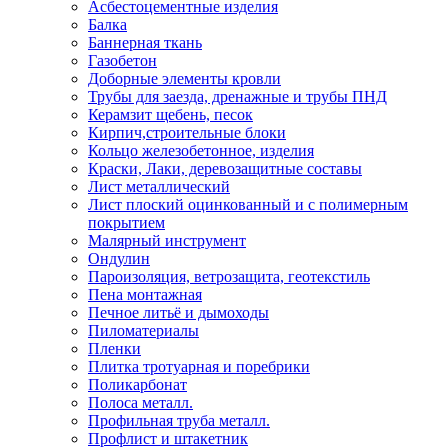
Асбестоцементные изделия
Балка
Баннерная ткань
Газобетон
Доборные элементы кровли
Трубы для заезда, дренажные и трубы ПНД
Керамзит щебень, песок
Кирпич,строительные блоки
Кольцо железобетонное, изделия
Краски, Лаки, деревозащитные составы
Лист металлический
Лист плоский оцинкованный и с полимерным
покрытием
Малярный инструмент
Ондулин
Пароизоляция, ветрозащита, геотекстиль
Пена монтажная
Печное литьё и дымоходы
Пиломатериалы
Пленки
Плитка тротуарная и поребрики
Поликарбонат
Полоса металл.
Профильная труба металл.
Профлист и штакетник