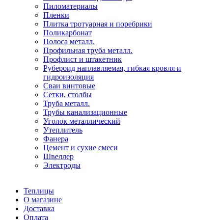
Пиломатериалы
Пленки
Плитка тротуарная и поребрики
Поликарбонат
Полоса металл.
Профильная труба металл.
Профлист и штакетник
Рубероид наплавляемая, гибкая кровля и
гидроизоляция
Сваи винтовые
Сетки, столбы
Труба металл.
Трубы канализационные
Уголок металлический
Утеплитель
Фанера
Цемент и сухие смеси
Швеллер
Электроды
Теплицы
О магазине
Доставка
Оплата