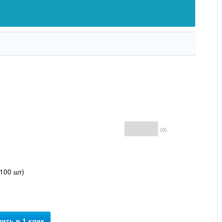
(0)
Бесплатная
100 шт)
доставка*
*условия уточняйте у
менеджера
пить в 1 клик