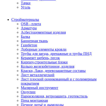
Тачки
Уголь
Стройматериалы
OSB - плита
Арматура
Асбестоцементные изделия
Балка
Баннерная ткань
Газобетон
Доборные элементы кровли
Трубы для заезда, дренажные и трубы ПНД
Керамзит щебень, песок
Кирпич,строительные блоки
Кольцо железобетонное, изделия
Краски, Лаки, деревозащитные составы
Лист металлический
Лист плоский оцинкованный и с полимерным
покрытием
Малярный инструмент
Ондулин
Пароизоляция, ветрозащита, геотекстиль
Пена монтажная
Печное литьё и дымоходы