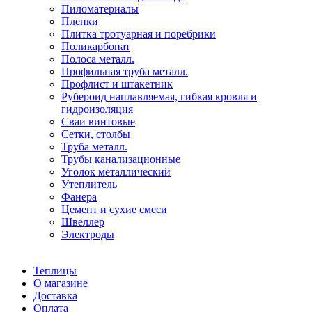
Пиломатериалы
Пленки
Плитка тротуарная и поребрики
Поликарбонат
Полоса металл.
Профильная труба металл.
Профлист и штакетник
Рубероид наплавляемая, гибкая кровля и
гидроизоляция
Сваи винтовые
Сетки, столбы
Труба металл.
Трубы канализационные
Уголок металлический
Утеплитель
Фанера
Цемент и сухие смеси
Швеллер
Электроды
Теплицы
О магазине
Доставка
Оплата