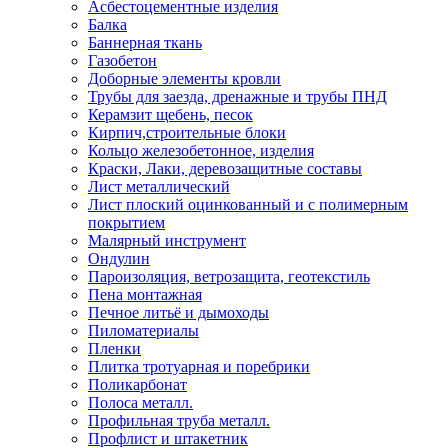
Асбестоцементные изделия
Балка
Баннерная ткань
Газобетон
Доборные элементы кровли
Трубы для заезда, дренажные и трубы ПНД
Керамзит щебень, песок
Кирпич,строительные блоки
Кольцо железобетонное, изделия
Краски, Лаки, деревозащитные составы
Лист металлический
Лист плоский оцинкованный и с полимерным
покрытием
Малярный инструмент
Ондулин
Пароизоляция, ветрозащита, геотекстиль
Пена монтажная
Печное литьё и дымоходы
Пиломатериалы
Пленки
Плитка тротуарная и поребрики
Поликарбонат
Полоса металл.
Профильная труба металл.
Профлист и штакетник