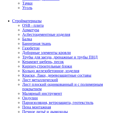
Тачки
Уголь
Стройматериалы
OSB - плита
Арматура
Асбестоцементные изделия
Балка
Баннерная ткань
Газобетон
Доборные элементы кровли
Трубы для заезда, дренажные и трубы ПНД
Керамзит щебень, песок
Кирпич,строительные блоки
Кольцо железобетонное, изделия
Краски, Лаки, деревозащитные составы
Лист металлический
Лист плоский оцинкованный и с полимерным
покрытием
Малярный инструмент
Ондулин
Пароизоляция, ветрозащита, геотекстиль
Пена монтажная
Печное литьё и дымоходы