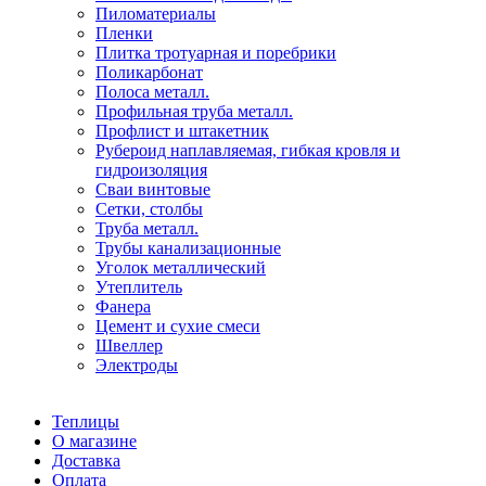
Пиломатериалы
Пленки
Плитка тротуарная и поребрики
Поликарбонат
Полоса металл.
Профильная труба металл.
Профлист и штакетник
Рубероид наплавляемая, гибкая кровля и
гидроизоляция
Сваи винтовые
Сетки, столбы
Труба металл.
Трубы канализационные
Уголок металлический
Утеплитель
Фанера
Цемент и сухие смеси
Швеллер
Электроды
Теплицы
О магазине
Доставка
Оплата