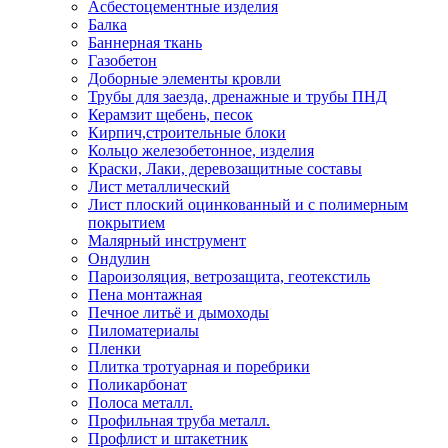
Асбестоцементные изделия
Балка
Баннерная ткань
Газобетон
Доборные элементы кровли
Трубы для заезда, дренажные и трубы ПНД
Керамзит щебень, песок
Кирпич,строительные блоки
Кольцо железобетонное, изделия
Краски, Лаки, деревозащитные составы
Лист металлический
Лист плоский оцинкованный и с полимерным
покрытием
Малярный инструмент
Ондулин
Пароизоляция, ветрозащита, геотекстиль
Пена монтажная
Печное литьё и дымоходы
Пиломатериалы
Пленки
Плитка тротуарная и поребрики
Поликарбонат
Полоса металл.
Профильная труба металл.
Профлист и штакетник