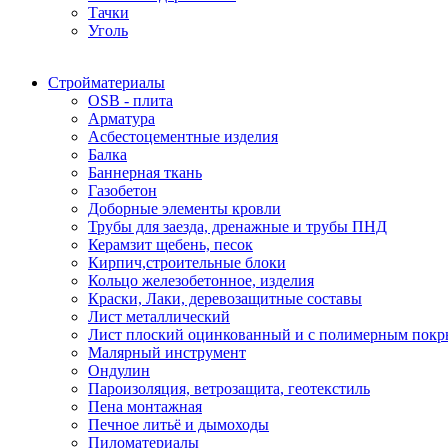
Тачки
Уголь
Стройматериалы
OSB - плита
Арматура
Асбестоцементные изделия
Балка
Баннерная ткань
Газобетон
Доборные элементы кровли
Трубы для заезда, дренажные и трубы ПНД
Керамзит щебень, песок
Кирпич,строительные блоки
Кольцо железобетонное, изделия
Краски, Лаки, деревозащитные составы
Лист металлический
Лист плоский оцинкованный и с полимерным пок
Малярный инструмент
Ондулин
Пароизоляция, ветрозащита, геотекстиль
Пена монтажная
Печное литьё и дымоходы
Пиломатериалы