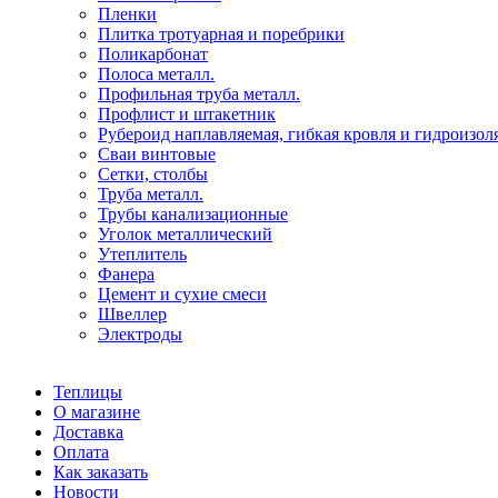
Пленки
Плитка тротуарная и поребрики
Поликарбонат
Полоса металл.
Профильная труба металл.
Профлист и штакетник
Рубероид наплавляемая, гибкая кровля и гидроизол
Сваи винтовые
Сетки, столбы
Труба металл.
Трубы канализационные
Уголок металлический
Утеплитель
Фанера
Цемент и сухие смеси
Швеллер
Электроды
Теплицы
О магазине
Доставка
Оплата
Как заказать
Новости