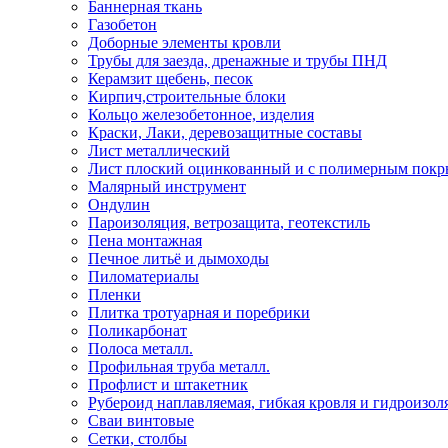
Баннерная ткань
Газобетон
Доборные элементы кровли
Трубы для заезда, дренажные и трубы ПНД
Керамзит щебень, песок
Кирпич,строительные блоки
Кольцо железобетонное, изделия
Краски, Лаки, деревозащитные составы
Лист металлический
Лист плоский оцинкованный и с полимерным пок
Малярный инструмент
Ондулин
Пароизоляция, ветрозащита, геотекстиль
Пена монтажная
Печное литьё и дымоходы
Пиломатериалы
Пленки
Плитка тротуарная и поребрики
Поликарбонат
Полоса металл.
Профильная труба металл.
Профлист и штакетник
Рубероид наплавляемая, гибкая кровля и гидроизол
Сваи винтовые
Сетки, столбы