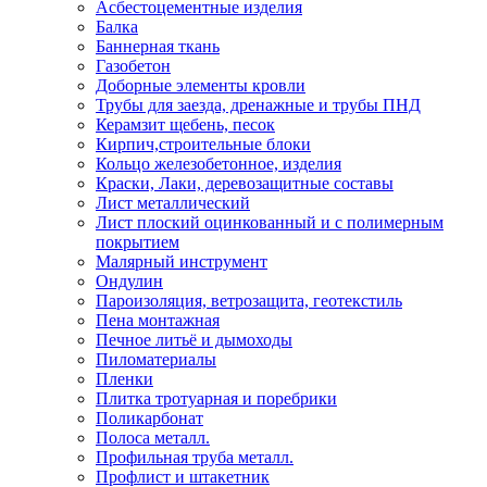
Асбестоцементные изделия
Балка
Баннерная ткань
Газобетон
Доборные элементы кровли
Трубы для заезда, дренажные и трубы ПНД
Керамзит щебень, песок
Кирпич,строительные блоки
Кольцо железобетонное, изделия
Краски, Лаки, деревозащитные составы
Лист металлический
Лист плоский оцинкованный и с полимерным
покрытием
Малярный инструмент
Ондулин
Пароизоляция, ветрозащита, геотекстиль
Пена монтажная
Печное литьё и дымоходы
Пиломатериалы
Пленки
Плитка тротуарная и поребрики
Поликарбонат
Полоса металл.
Профильная труба металл.
Профлист и штакетник