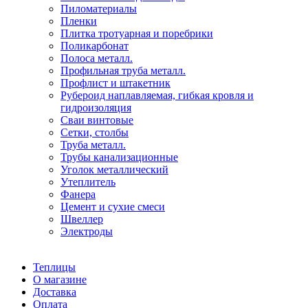
Пиломатериалы
Пленки
Плитка тротуарная и поребрики
Поликарбонат
Полоса металл.
Профильная труба металл.
Профлист и штакетник
Рубероид наплавляемая, гибкая кровля и
гидроизоляция
Сваи винтовые
Сетки, столбы
Труба металл.
Трубы канализационные
Уголок металлический
Утеплитель
Фанера
Цемент и сухие смеси
Швеллер
Электроды
Теплицы
О магазине
Доставка
Оплата