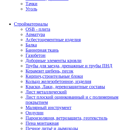
Тачки
Уголь
Стройматериалы
OSB - плита
Арматура
Асбестоцементные изделия
Балка
Баннерная ткань
Газобетон
Доборные элементы кровли
Трубы для заезда, дренажные и трубы ПНД
Керамзит щебень, песок
Кирпич,строительные блоки
Кольцо железобетонное, изделия
Краски, Лаки, деревозащитные составы
Лист металлический
Лист плоский оцинкованный и с полимерным
покрытием
Малярный инструмент
Ондулин
Пароизоляция, ветрозащита, геотекстиль
Пена монтажная
Печное литьё и дымоходы