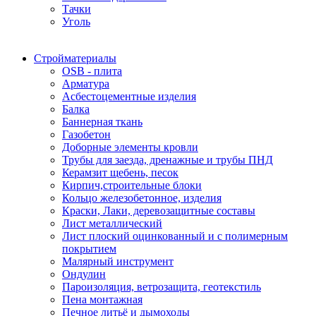
Тачки
Уголь
Стройматериалы
OSB - плита
Арматура
Асбестоцементные изделия
Балка
Баннерная ткань
Газобетон
Доборные элементы кровли
Трубы для заезда, дренажные и трубы ПНД
Керамзит щебень, песок
Кирпич,строительные блоки
Кольцо железобетонное, изделия
Краски, Лаки, деревозащитные составы
Лист металлический
Лист плоский оцинкованный и с полимерным
покрытием
Малярный инструмент
Ондулин
Пароизоляция, ветрозащита, геотекстиль
Пена монтажная
Печное литьё и дымоходы