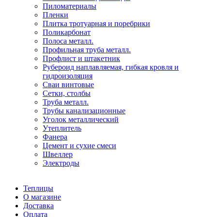
Пиломатериалы
Пленки
Плитка тротуарная и поребрики
Поликарбонат
Полоса металл.
Профильная труба металл.
Профлист и штакетник
Рубероид наплавляемая, гибкая кровля и
гидроизоляция
Сваи винтовые
Сетки, столбы
Труба металл.
Трубы канализационные
Уголок металлический
Утеплитель
Фанера
Цемент и сухие смеси
Швеллер
Электроды
Теплицы
О магазине
Доставка
Оплата