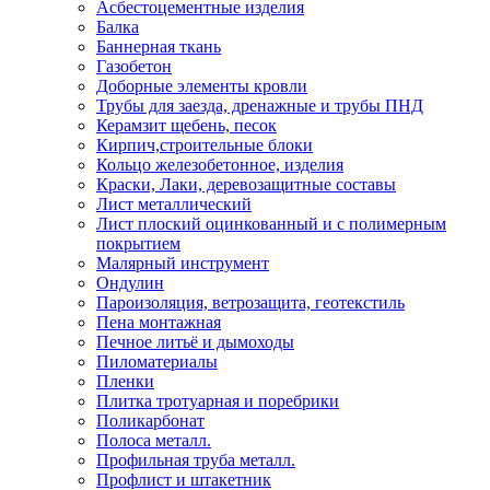
Асбестоцементные изделия
Балка
Баннерная ткань
Газобетон
Доборные элементы кровли
Трубы для заезда, дренажные и трубы ПНД
Керамзит щебень, песок
Кирпич,строительные блоки
Кольцо железобетонное, изделия
Краски, Лаки, деревозащитные составы
Лист металлический
Лист плоский оцинкованный и с полимерным
покрытием
Малярный инструмент
Ондулин
Пароизоляция, ветрозащита, геотекстиль
Пена монтажная
Печное литьё и дымоходы
Пиломатериалы
Пленки
Плитка тротуарная и поребрики
Поликарбонат
Полоса металл.
Профильная труба металл.
Профлист и штакетник