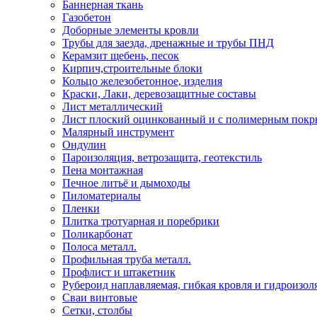
Баннерная ткань
Газобетон
Доборные элементы кровли
Трубы для заезда, дренажные и трубы ПНД
Керамзит щебень, песок
Кирпич,строительные блоки
Кольцо железобетонное, изделия
Краски, Лаки, деревозащитные составы
Лист металлический
Лист плоский оцинкованный и с полимерным пок
Малярный инструмент
Ондулин
Пароизоляция, ветрозащита, геотекстиль
Пена монтажная
Печное литьё и дымоходы
Пиломатериалы
Пленки
Плитка тротуарная и поребрики
Поликарбонат
Полоса металл.
Профильная труба металл.
Профлист и штакетник
Рубероид наплавляемая, гибкая кровля и гидроизол
Сваи винтовые
Сетки, столбы