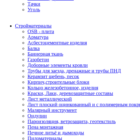
Тачки
Уголь
Стройматериалы
OSB - плита
Арматура
Асбестоцементные изделия
Балка
Баннерная ткань
Газобетон
Доборные элементы кровли
Трубы для заезда, дренажные и трубы ПНД
Керамзит щебень, песок
Кирпич,строительные блоки
Кольцо железобетонное, изделия
Краски, Лаки, деревозащитные составы
Лист металлический
Лист плоский оцинкованный и с полимерным пок
Малярный инструмент
Ондулин
Пароизоляция, ветрозащита, геотекстиль
Пена монтажная
Печное литьё и дымоходы
Пиломатериалы