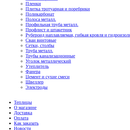
Пленки
Плитка тротуарная и поребрики
Поликарбонат
Полоса металл.
Профильная труба металл.
Профлист и штакетник
Рубероид наплавляемая, гибкая кровля и гидроизол
Сваи винтовые
Сетки, столбы
Труба металл.
Трубы канализационные
Уголок металлический
Утеплитель
Фанера
Цемент и сухие смеси
Швеллер
Электроды
Теплицы
О магазине
Доставка
Оплата
Как заказать
Новости