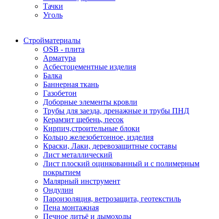
Тачки
Уголь
Стройматериалы
OSB - плита
Арматура
Асбестоцементные изделия
Балка
Баннерная ткань
Газобетон
Доборные элементы кровли
Трубы для заезда, дренажные и трубы ПНД
Керамзит щебень, песок
Кирпич,строительные блоки
Кольцо железобетонное, изделия
Краски, Лаки, деревозащитные составы
Лист металлический
Лист плоский оцинкованный и с полимерным
покрытием
Малярный инструмент
Ондулин
Пароизоляция, ветрозащита, геотекстиль
Пена монтажная
Печное литьё и дымоходы