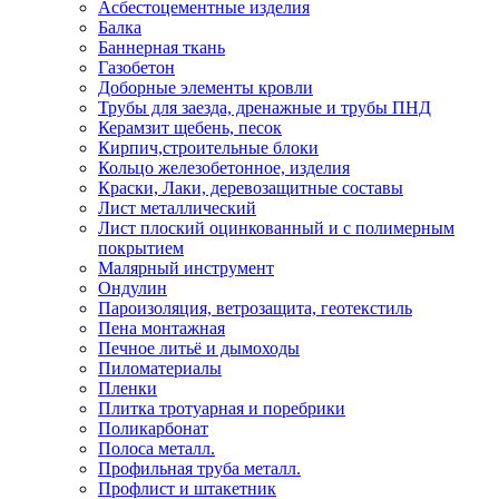
Асбестоцементные изделия
Балка
Баннерная ткань
Газобетон
Доборные элементы кровли
Трубы для заезда, дренажные и трубы ПНД
Керамзит щебень, песок
Кирпич,строительные блоки
Кольцо железобетонное, изделия
Краски, Лаки, деревозащитные составы
Лист металлический
Лист плоский оцинкованный и с полимерным
покрытием
Малярный инструмент
Ондулин
Пароизоляция, ветрозащита, геотекстиль
Пена монтажная
Печное литьё и дымоходы
Пиломатериалы
Пленки
Плитка тротуарная и поребрики
Поликарбонат
Полоса металл.
Профильная труба металл.
Профлист и штакетник