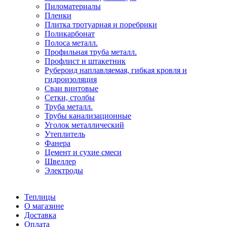
Пиломатериалы
Пленки
Плитка тротуарная и поребрики
Поликарбонат
Полоса металл.
Профильная труба металл.
Профлист и штакетник
Рубероид наплавляемая, гибкая кровля и
гидроизоляция
Сваи винтовые
Сетки, столбы
Труба металл.
Трубы канализационные
Уголок металлический
Утеплитель
Фанера
Цемент и сухие смеси
Швеллер
Электроды
Теплицы
О магазине
Доставка
Оплата