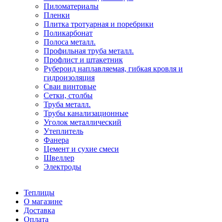
Пиломатериалы
Пленки
Плитка тротуарная и поребрики
Поликарбонат
Полоса металл.
Профильная труба металл.
Профлист и штакетник
Рубероид наплавляемая, гибкая кровля и
гидроизоляция
Сваи винтовые
Сетки, столбы
Труба металл.
Трубы канализационные
Уголок металлический
Утеплитель
Фанера
Цемент и сухие смеси
Швеллер
Электроды
Теплицы
О магазине
Доставка
Оплата