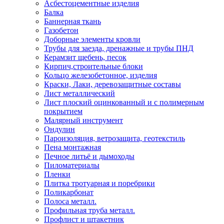
Асбестоцементные изделия
Балка
Баннерная ткань
Газобетон
Доборные элементы кровли
Трубы для заезда, дренажные и трубы ПНД
Керамзит щебень, песок
Кирпич,строительные блоки
Кольцо железобетонное, изделия
Краски, Лаки, деревозащитные составы
Лист металлический
Лист плоский оцинкованный и с полимерным
покрытием
Малярный инструмент
Ондулин
Пароизоляция, ветрозащита, геотекстиль
Пена монтажная
Печное литьё и дымоходы
Пиломатериалы
Пленки
Плитка тротуарная и поребрики
Поликарбонат
Полоса металл.
Профильная труба металл.
Профлист и штакетник