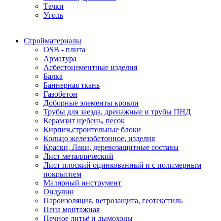
Тачки
Уголь
Стройматериалы
OSB - плита
Арматура
Асбестоцементные изделия
Балка
Баннерная ткань
Газобетон
Доборные элементы кровли
Трубы для заезда, дренажные и трубы ПНД
Керамзит щебень, песок
Кирпич,строительные блоки
Кольцо железобетонное, изделия
Краски, Лаки, деревозащитные составы
Лист металлический
Лист плоский оцинкованный и с полимерным
покрытием
Малярный инструмент
Ондулин
Пароизоляция, ветрозащита, геотекстиль
Пена монтажная
Печное литьё и дымоходы