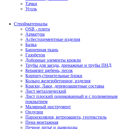
Тачки
Уголь
Стройматериалы
OSB - плита
Арматура
Асбестоцементные изделия
Балка
Баннерная ткань
Газобетон
Доборные элементы кровли
Трубы для заезда, дренажные и трубы ПНД
Керамзит щебень, песок
Кирпич,строительные блоки
Кольцо железобетонное, изделия
Краски, Лаки, деревозащитные составы
Лист металлический
Лист плоский оцинкованный и с полимерным
покрытием
Малярный инструмент
Ондулин
Пароизоляция, ветрозащита, геотекстиль
Пена монтажная
Печное литьё и дымоходы