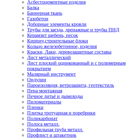
Асбестоцементные изделия
Балка
Баннерная ткань
Газобетон
Доборные элементы кровли
Трубы для заезда, дренажные и трубы ПНД
Керамзит щебень, песок
Кирпич,строительные блоки
Кольцо железобетонное, изделия
Краски, Лаки, деревозащитные составы
Лист металлический
Лист плоский оцинкованный и с полимерным
покрытием
Малярный инструмент
Ондулин
Пароизоляция, ветрозащита, геотекстиль
Пена монтажная
Печное литьё и дымоходы
Пиломатериалы
Пленки
Плитка тротуарная и поребрики
Поликарбонат
Полоса металл.
Профильная труба металл.
Профлист и штакетник