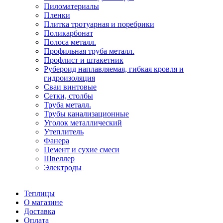
Пиломатериалы
Пленки
Плитка тротуарная и поребрики
Поликарбонат
Полоса металл.
Профильная труба металл.
Профлист и штакетник
Рубероид наплавляемая, гибкая кровля и
гидроизоляция
Сваи винтовые
Сетки, столбы
Труба металл.
Трубы канализационные
Уголок металлический
Утеплитель
Фанера
Цемент и сухие смеси
Швеллер
Электроды
Теплицы
О магазине
Доставка
Оплата