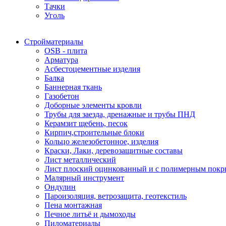
Тачки
Уголь
Стройматериалы
OSB - плита
Арматура
Асбестоцементные изделия
Балка
Баннерная ткань
Газобетон
Доборные элементы кровли
Трубы для заезда, дренажные и трубы ПНД
Керамзит щебень, песок
Кирпич,строительные блоки
Кольцо железобетонное, изделия
Краски, Лаки, деревозащитные составы
Лист металлический
Лист плоский оцинкованный и с полимерным пок
Малярный инструмент
Ондулин
Пароизоляция, ветрозащита, геотекстиль
Пена монтажная
Печное литьё и дымоходы
Пиломатериалы