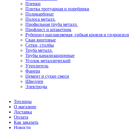
Пленки
Плитка тротуарная и поребрики
Поликарбонат
Полоса металл.
Профильная труба металл.
Профлист и штакетник
Рубероид наплавляемая, гибкая кровля и гидроизол
Сваи винтовые
Сетки, столбы
Труба металл.
Трубы канализационные
Уголок металлический
Утеплитель
Фанера
Цемент и сухие смеси
Швеллер
Электроды
Теплицы
О магазине
Доставка
Оплата
Как заказать
Новости