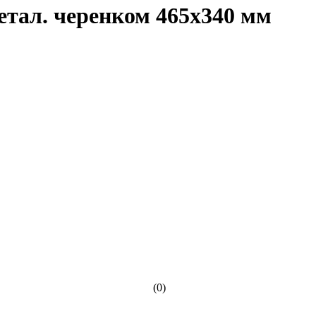
етал. черенком 465х340 мм
(0)