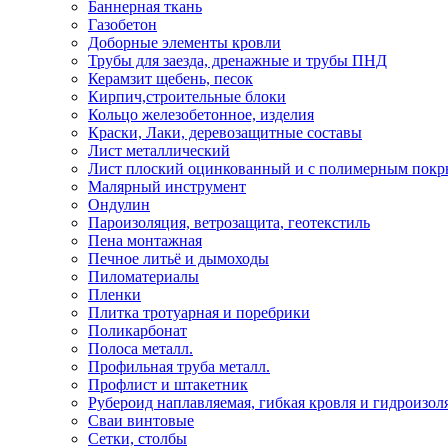
Баннерная ткань
Газобетон
Доборные элементы кровли
Трубы для заезда, дренажные и трубы ПНД
Керамзит щебень, песок
Кирпич,строительные блоки
Кольцо железобетонное, изделия
Краски, Лаки, деревозащитные составы
Лист металлический
Лист плоский оцинкованный и с полимерным пок
Малярный инструмент
Ондулин
Пароизоляция, ветрозащита, геотекстиль
Пена монтажная
Печное литьё и дымоходы
Пиломатериалы
Пленки
Плитка тротуарная и поребрики
Поликарбонат
Полоса металл.
Профильная труба металл.
Профлист и штакетник
Рубероид наплавляемая, гибкая кровля и гидроизол
Сваи винтовые
Сетки, столбы