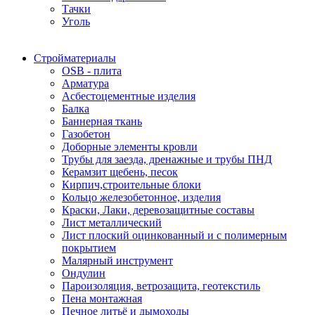
Тачки
Уголь
Стройматериалы
OSB - плита
Арматура
Асбестоцементные изделия
Балка
Баннерная ткань
Газобетон
Доборные элементы кровли
Трубы для заезда, дренажные и трубы ПНД
Керамзит щебень, песок
Кирпич,строительные блоки
Кольцо железобетонное, изделия
Краски, Лаки, деревозащитные составы
Лист металлический
Лист плоский оцинкованный и с полимерным
покрытием
Малярный инструмент
Ондулин
Пароизоляция, ветрозащита, геотекстиль
Пена монтажная
Печное литьё и дымоходы