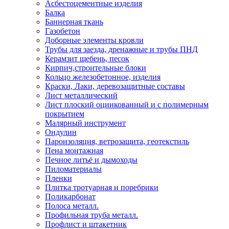
Асбестоцементные изделия
Балка
Баннерная ткань
Газобетон
Доборные элементы кровли
Трубы для заезда, дренажные и трубы ПНД
Керамзит щебень, песок
Кирпич,строительные блоки
Кольцо железобетонное, изделия
Краски, Лаки, деревозащитные составы
Лист металлический
Лист плоский оцинкованный и с полимерным
покрытием
Малярный инструмент
Ондулин
Пароизоляция, ветрозащита, геотекстиль
Пена монтажная
Печное литьё и дымоходы
Пиломатериалы
Пленки
Плитка тротуарная и поребрики
Поликарбонат
Полоса металл.
Профильная труба металл.
Профлист и штакетник