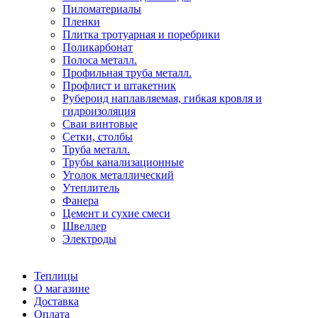
Пиломатериалы
Пленки
Плитка тротуарная и поребрики
Поликарбонат
Полоса металл.
Профильная труба металл.
Профлист и штакетник
Рубероид наплавляемая, гибкая кровля и
гидроизоляция
Сваи винтовые
Сетки, столбы
Труба металл.
Трубы канализационные
Уголок металлический
Утеплитель
Фанера
Цемент и сухие смеси
Швеллер
Электроды
Теплицы
О магазине
Доставка
Оплата