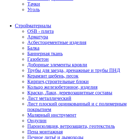
Тачки
Уголь
Стройматериалы
OSB - плита
Арматура
Асбестоцементные изделия
Балка
Баннерная ткань
Газобетон
Доборные элементы кровли
Трубы для заезда, дренажные и трубы ПНД
Керамзит щебень, песок
Кирпич,строительные блоки
Кольцо железобетонное, изделия
Краски, Лаки, деревозащитные составы
Лист металлический
Лист плоский оцинкованный и с полимерным
покрытием
Малярный инструмент
Ондулин
Пароизоляция, ветрозащита, геотекстиль
Пена монтажная
Печное литьё и дымоходы