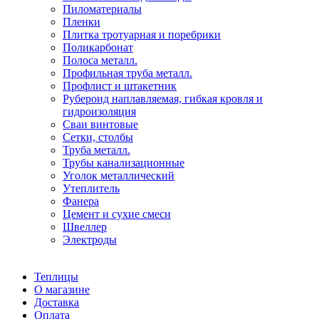
Пиломатериалы
Пленки
Плитка тротуарная и поребрики
Поликарбонат
Полоса металл.
Профильная труба металл.
Профлист и штакетник
Рубероид наплавляемая, гибкая кровля и
гидроизоляция
Сваи винтовые
Сетки, столбы
Труба металл.
Трубы канализационные
Уголок металлический
Утеплитель
Фанера
Цемент и сухие смеси
Швеллер
Электроды
Теплицы
О магазине
Доставка
Оплата