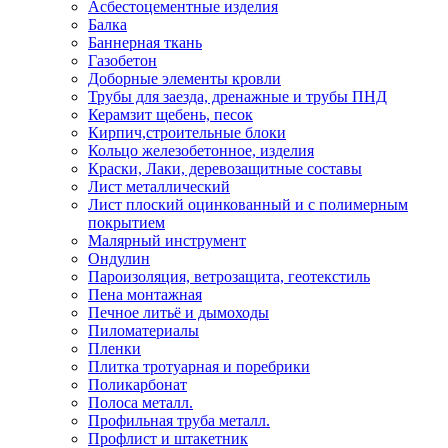
Асбестоцементные изделия
Балка
Баннерная ткань
Газобетон
Доборные элементы кровли
Трубы для заезда, дренажные и трубы ПНД
Керамзит щебень, песок
Кирпич,строительные блоки
Кольцо железобетонное, изделия
Краски, Лаки, деревозащитные составы
Лист металлический
Лист плоский оцинкованный и с полимерным
покрытием
Малярный инструмент
Ондулин
Пароизоляция, ветрозащита, геотекстиль
Пена монтажная
Печное литьё и дымоходы
Пиломатериалы
Пленки
Плитка тротуарная и поребрики
Поликарбонат
Полоса металл.
Профильная труба металл.
Профлист и штакетник