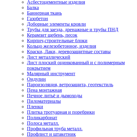
Асбестоцементные изделия
Балка
Баннерная ткань
Газобетон
Доборные элементы кровли
Трубы для заезда, дренажные и трубы ПНД
Керамзит щебень, песок
Кирпич,строительные блоки
Кольцо железобетонное, изделия
Краски, Лаки, деревозащитные составы
Лист металлический
Лист плоский оцинкованный и с полимерным
покрытием
Малярный инструмент
Ондулин
Пароизоляция, ветрозащита, геотекстиль
Пена монтажная
Печное литьё и дымоходы
Пиломатериалы
Пленки
Плитка тротуарная и поребрики
Поликарбонат
Полоса металл.
Профильная труба металл.
Профлист и штакетник