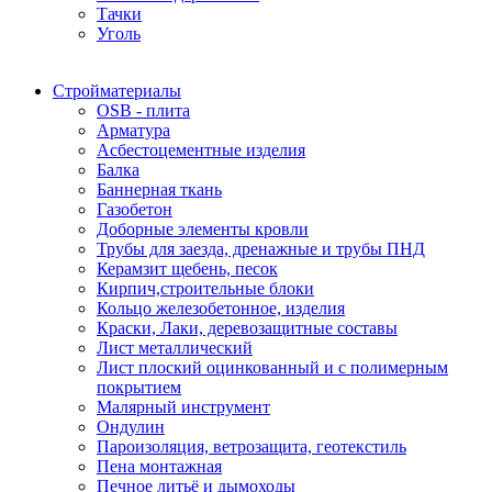
Тачки
Уголь
Стройматериалы
OSB - плита
Арматура
Асбестоцементные изделия
Балка
Баннерная ткань
Газобетон
Доборные элементы кровли
Трубы для заезда, дренажные и трубы ПНД
Керамзит щебень, песок
Кирпич,строительные блоки
Кольцо железобетонное, изделия
Краски, Лаки, деревозащитные составы
Лист металлический
Лист плоский оцинкованный и с полимерным
покрытием
Малярный инструмент
Ондулин
Пароизоляция, ветрозащита, геотекстиль
Пена монтажная
Печное литьё и дымоходы