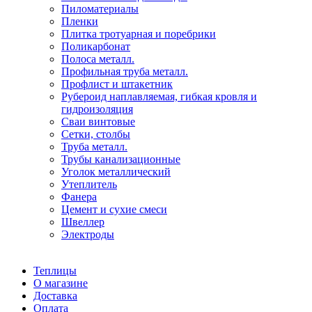
Пиломатериалы
Пленки
Плитка тротуарная и поребрики
Поликарбонат
Полоса металл.
Профильная труба металл.
Профлист и штакетник
Рубероид наплавляемая, гибкая кровля и
гидроизоляция
Сваи винтовые
Сетки, столбы
Труба металл.
Трубы канализационные
Уголок металлический
Утеплитель
Фанера
Цемент и сухие смеси
Швеллер
Электроды
Теплицы
О магазине
Доставка
Оплата