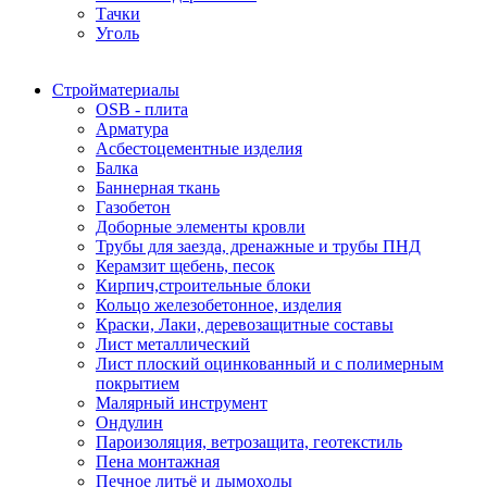
Тачки
Уголь
Стройматериалы
OSB - плита
Арматура
Асбестоцементные изделия
Балка
Баннерная ткань
Газобетон
Доборные элементы кровли
Трубы для заезда, дренажные и трубы ПНД
Керамзит щебень, песок
Кирпич,строительные блоки
Кольцо железобетонное, изделия
Краски, Лаки, деревозащитные составы
Лист металлический
Лист плоский оцинкованный и с полимерным
покрытием
Малярный инструмент
Ондулин
Пароизоляция, ветрозащита, геотекстиль
Пена монтажная
Печное литьё и дымоходы