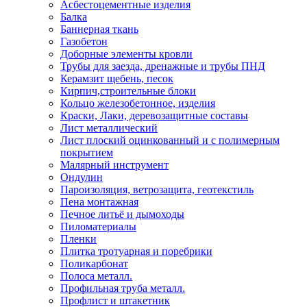
Асбестоцементные изделия
Балка
Баннерная ткань
Газобетон
Доборные элементы кровли
Трубы для заезда, дренажные и трубы ПНД
Керамзит щебень, песок
Кирпич,строительные блоки
Кольцо железобетонное, изделия
Краски, Лаки, деревозащитные составы
Лист металлический
Лист плоский оцинкованный и с полимерным
покрытием
Малярный инструмент
Ондулин
Пароизоляция, ветрозащита, геотекстиль
Пена монтажная
Печное литьё и дымоходы
Пиломатериалы
Пленки
Плитка тротуарная и поребрики
Поликарбонат
Полоса металл.
Профильная труба металл.
Профлист и штакетник