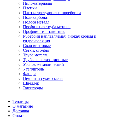
Пиломатериалы
Пленки
Плитка тротуарная и поребрики
Поликарбонат
Полоса металл.
Профильная труба металл.
Профлист и штакетник
Рубероид наплавляемая, гибкая кровля и
гидроизоляция
Сваи винтовые
Сетки, столбы
Труба металл.
Трубы канализационные
Уголок металлический
Утеплитель
Фанера
Цемент и сухие смеси
Швеллер
Электроды
Теплицы
О магазине
Доставка
Оплата