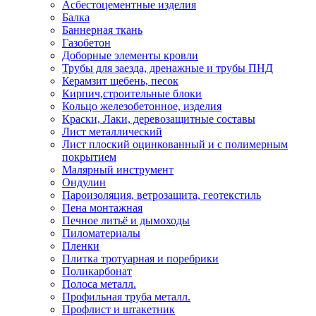
Асбестоцементные изделия
Балка
Баннерная ткань
Газобетон
Доборные элементы кровли
Трубы для заезда, дренажные и трубы ПНД
Керамзит щебень, песок
Кирпич,строительные блоки
Кольцо железобетонное, изделия
Краски, Лаки, деревозащитные составы
Лист металлический
Лист плоский оцинкованный и с полимерным
покрытием
Малярный инструмент
Ондулин
Пароизоляция, ветрозащита, геотекстиль
Пена монтажная
Печное литьё и дымоходы
Пиломатериалы
Пленки
Плитка тротуарная и поребрики
Поликарбонат
Полоса металл.
Профильная труба металл.
Профлист и штакетник