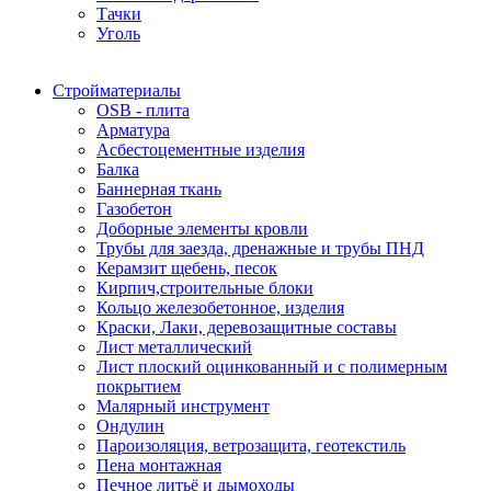
Тачки
Уголь
Стройматериалы
OSB - плита
Арматура
Асбестоцементные изделия
Балка
Баннерная ткань
Газобетон
Доборные элементы кровли
Трубы для заезда, дренажные и трубы ПНД
Керамзит щебень, песок
Кирпич,строительные блоки
Кольцо железобетонное, изделия
Краски, Лаки, деревозащитные составы
Лист металлический
Лист плоский оцинкованный и с полимерным
покрытием
Малярный инструмент
Ондулин
Пароизоляция, ветрозащита, геотекстиль
Пена монтажная
Печное литьё и дымоходы