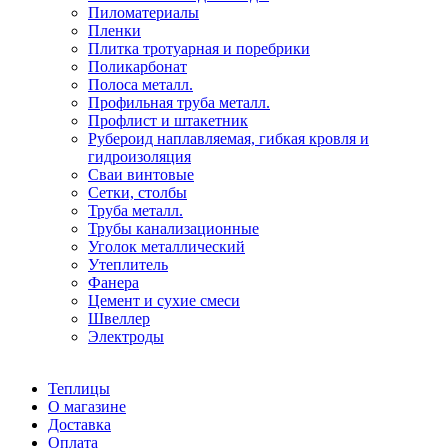
Пиломатериалы
Пленки
Плитка тротуарная и поребрики
Поликарбонат
Полоса металл.
Профильная труба металл.
Профлист и штакетник
Рубероид наплавляемая, гибкая кровля и
гидроизоляция
Сваи винтовые
Сетки, столбы
Труба металл.
Трубы канализационные
Уголок металлический
Утеплитель
Фанера
Цемент и сухие смеси
Швеллер
Электроды
Теплицы
О магазине
Доставка
Оплата