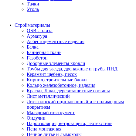
Тачки
Уголь
Стройматериалы
OSB - плита
Арматура
Асбестоцементные изделия
Балка
Баннерная ткань
Газобетон
Доборные элементы кровли
Трубы для заезда, дренажные и трубы ПНД
Керамзит щебень, песок
Кирпич,строительные блоки
Кольцо железобетонное, изделия
Краски, Лаки, деревозащитные составы
Лист металлический
Лист плоский оцинкованный и с полимерным
покрытием
Малярный инструмент
Ондулин
Пароизоляция, ветрозащита, геотекстиль
Пена монтажная
Печное литьё и дымоходы