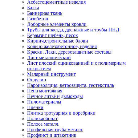
Асбестоцементные изделия
Балка
Баннерная ткань
Газобетон
Доборные элементы кровли
Трубы для заезда, дренажные и трубы ПНД
Керамзит щебень, песок
Кирпич,строительные блоки
Кольцо железобетонное, изделия
Краски, Лаки, деревозащитные составы
Лист металлический
Лист плоский оцинкованный и с полимерным
покрытием
Малярный инструмент
Ондулин
Пароизоляция, ветрозащита, геотекстиль
Пена монтажная
Печное литьё и дымоходы
Пиломатериалы
Пленки
Плитка тротуарная и поребрики
Поликарбонат
Полоса металл.
Профильная труба металл.
Профлист и штакетник