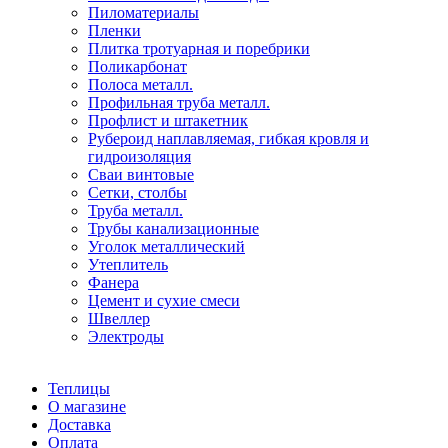
Пиломатериалы
Пленки
Плитка тротуарная и поребрики
Поликарбонат
Полоса металл.
Профильная труба металл.
Профлист и штакетник
Рубероид наплавляемая, гибкая кровля и
гидроизоляция
Сваи винтовые
Сетки, столбы
Труба металл.
Трубы канализационные
Уголок металлический
Утеплитель
Фанера
Цемент и сухие смеси
Швеллер
Электроды
Теплицы
О магазине
Доставка
Оплата