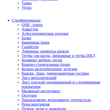
Тачки
Уголь
Стройматериалы
OSB - плита
Арматура
Асбестоцементные изделия
Балка
Баннерная ткань
Газобетон
Доборные элементы кровли
Трубы для заезда, дренажные и трубы ПНД
Керамзит щебень, песок
Кирпич,строительные блоки
Кольцо железобетонное, изделия
Краски, Лаки, деревозащитные составы
Лист металлический
Лист плоский оцинкованный и с полимерным
покрытием
Малярный инструмент
Ондулин
Пароизоляция, ветрозащита, геотекстиль
Пена монтажная
Печное литьё и дымоходы