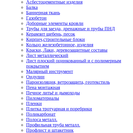
Асбестоцементные изделия
Балка
Баннерная ткань
Газобетон
Доборные элементы кровли
Трубы для заезда, дренажные и трубы ПНД
Керамзит щебень, песок
Кирпич,строительные блоки
Кольцо железобетонное, изделия
Краски, Лаки, деревозащитные составы
Лист металлический
Лист плоский оцинкованный и с полимерным
покрытием
Малярный инструмент
Ондулин
Пароизоляция, ветрозащита, геотекстиль
Пена монтажная
Печное литьё и дымоходы
Пиломатериалы
Пленки
Плитка тротуарная и поребрики
Поликарбонат
Полоса металл.
Профильная труба металл.
Профлист и штакетник