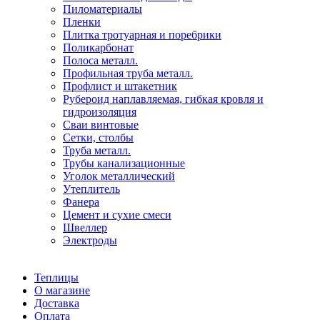
Пиломатериалы
Пленки
Плитка тротуарная и поребрики
Поликарбонат
Полоса металл.
Профильная труба металл.
Профлист и штакетник
Рубероид наплавляемая, гибкая кровля и
гидроизоляция
Сваи винтовые
Сетки, столбы
Труба металл.
Трубы канализационные
Уголок металлический
Утеплитель
Фанера
Цемент и сухие смеси
Швеллер
Электроды
Теплицы
О магазине
Доставка
Оплата